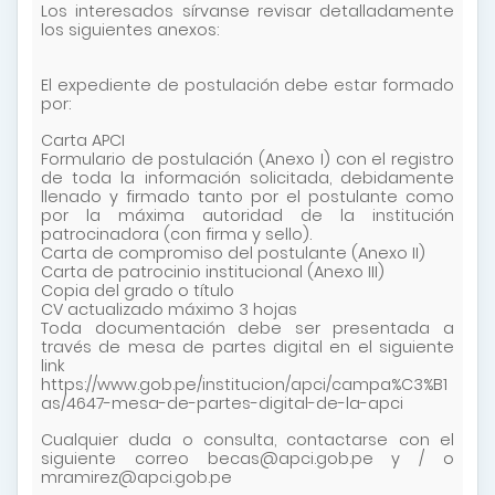
Los interesados sírvanse revisar detalladamente
los siguientes anexos:
El expediente de postulación debe estar formado
por:
Carta APCI
Formulario de postulación (Anexo I) con el registro
de toda la información solicitada, debidamente
llenado y firmado tanto por el postulante como
por la máxima autoridad de la institución
patrocinadora (con firma y sello).
Carta de compromiso del postulante (Anexo II)
Carta de patrocinio institucional (Anexo III)
Copia del grado o título
CV actualizado máximo 3 hojas
Toda documentación debe ser presentada a
través de mesa de partes digital en el siguiente
link
https://www.gob.pe/institucion/apci/campa%C3%B1
as/4647-mesa-de-partes-digital-de-la-apci
Cualquier duda o consulta, contactarse con el
siguiente correo becas@apci.gob.pe y / o
mramirez@apci.gob.pe