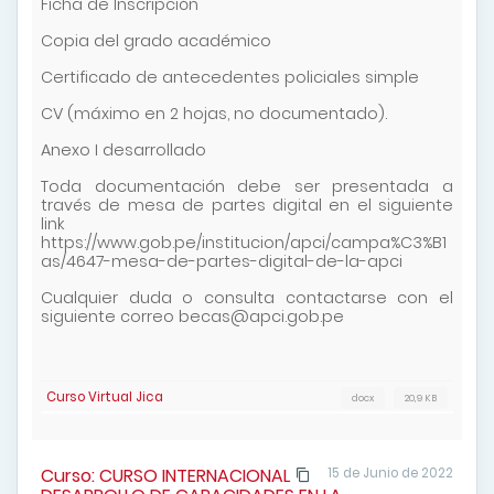
Ficha de Inscripción
Copia del grado académico
Certificado de antecedentes policiales simple
CV (máximo en 2 hojas, no documentado).
Anexo I desarrollado
Toda documentación debe ser presentada a
través de mesa de partes digital en el siguiente
link
https://www.gob.pe/institucion/apci/campa%C3%B1
as/4647-mesa-de-partes-digital-de-la-apci
Cualquier duda o consulta contactarse con el
siguiente correo becas@apci.gob.pe
Curso Virtual Jica
docx
20,9 KB
Curso: CURSO INTERNACIONAL
15 de Junio de 2022