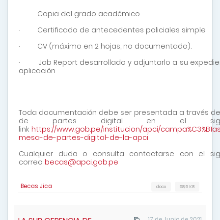
· Copia del grado académico
· Certificado de antecedentes policiales simple
· CV (máximo en 2 hojas, no documentado).
· Job Report desarrollado y adjuntarlo a su expedie
aplicación
Toda documentación debe ser presentada a través d
de partes digital en el sigui
link
https://www.gob.pe/institucion/apci/campa%C3%B1a
mesa-de-partes-digital-de-la-apci
Cualquier duda o consulta contactarse con el sig
correo
becas@apci.gob.pe
Becas Jica
docx
98,9 KB
17 de Junio de 2021