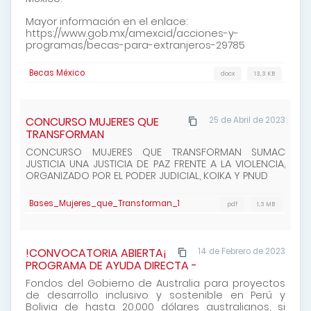
Mayor información en el enlace:
https://www.gob.mx/amexcid/acciones-y-
programas/becas-para-extranjeros-29785
Becas México
docx
13,3 KB
CONCURSO MUJERES QUE
25 de Abril de 2023
TRANSFORMAN
CONCURSO MUJERES QUE TRANSFORMAN SUMAC
JUSTICIA UNA JUSTICIA DE PAZ FRENTE A LA VIOLENCIA,
ORGANIZADO POR EL PODER JUDICIAL, KOIKA Y PNUD
Bases_Mujeres_que_Transforman_1
pdf
1,3 MB
!CONVOCATORIA ABIERTA¡
14 de Febrero de 2023
PROGRAMA DE AYUDA DIRECTA -
Fondos del Gobierno de Australia para proyectos
de desarrollo inclusivo y sostenible en Perú y
Bolivia de hasta 20,000 dólares australianos, si