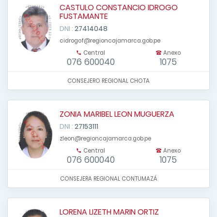
CASTULO CONSTANCIO IDROGO
FUSTAMANTE
DNI :
27414048
cidrogof@regioncajamarca.gob.pe
Central
Anexo
076 600040
1075
CONSEJERO REGIONAL CHOTA
ZONIA MARIBEL LEON MUGUERZA
DNI :
27153111
zleon@regioncajamarca.gob.pe
Central
Anexo
076 600040
1075
CONSEJERA REGIONAL CONTUMAZÁ
LORENA LIZETH MARIN ORTIZ