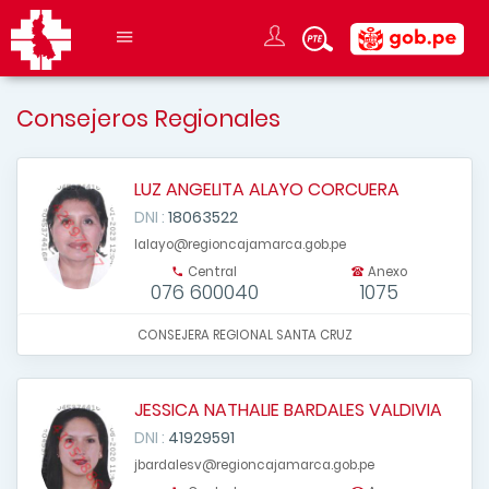
Consejeros Regionales
LUZ ANGELITA ALAYO CORCUERA
DNI :
18063522
lalayo@regioncajamarca.gob.pe
Central
Anexo
076 600040
1075
CONSEJERA REGIONAL SANTA CRUZ
JESSICA NATHALIE BARDALES VALDIVIA
DNI :
41929591
jbardalesv@regioncajamarca.gob.pe