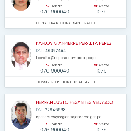
Central
Anexo
076 600040
1075
CONSEJERA REGIONAL SAN IGNACIO
KARLOS GIANPIERRE PERALTA PEREZ
DNI :
46957454
kperalta@regioncajamarca.gob.pe
Central
Anexo
076 600040
1075
CONSEJERO REGIONAL HUALGAYOC
HERNAN JUSTO PESANTES VELASCO
DNI :
27846968
hpesantes@regioncajamarca.gob.pe
Central
Anexo
076 600040
1075