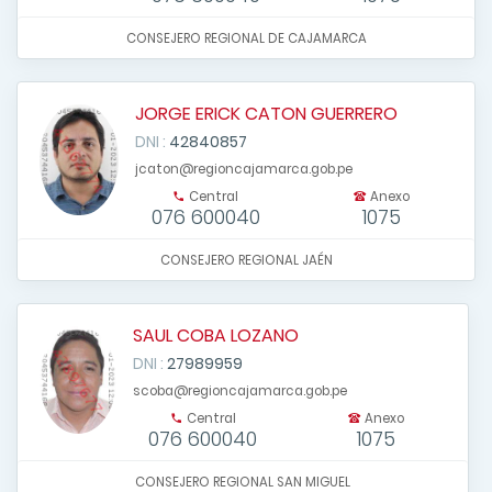
CONSEJERO REGIONAL DE CAJAMARCA
JORGE ERICK CATON GUERRERO
DNI :
42840857
jcaton@regioncajamarca.gob.pe
Central
Anexo
076 600040
1075
CONSEJERO REGIONAL JAÉN
SAUL COBA LOZANO
DNI :
27989959
scoba@regioncajamarca.gob.pe
Central
Anexo
076 600040
1075
CONSEJERO REGIONAL SAN MIGUEL