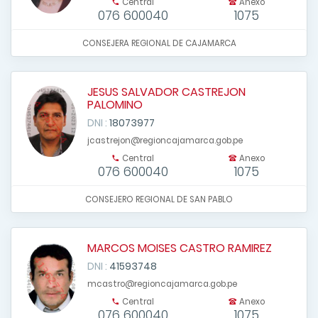
Central
Anexo
076 600040
1075
CONSEJERA REGIONAL DE CAJAMARCA
JESUS SALVADOR CASTREJON
PALOMINO
DNI :
18073977
jcastrejon@regioncajamarca.gob.pe
Central
Anexo
076 600040
1075
CONSEJERO REGIONAL DE SAN PABLO
MARCOS MOISES CASTRO RAMIREZ
DNI :
41593748
mcastro@regioncajamarca.gob.pe
Central
Anexo
076 600040
1075