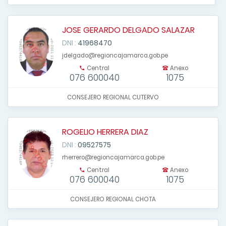
JOSE GERARDO DELGADO SALAZAR
DNI :
41968470
jdelgado@regioncajamarca.gob.pe
Central
Anexo
076 600040
1075
CONSEJERO REGIONAL CUTERVO
ROGELIO HERRERA DIAZ
DNI :
09527575
rherrero@regioncajamarca.gob.pe
Central
Anexo
076 600040
1075
CONSEJERO REGIONAL CHOTA