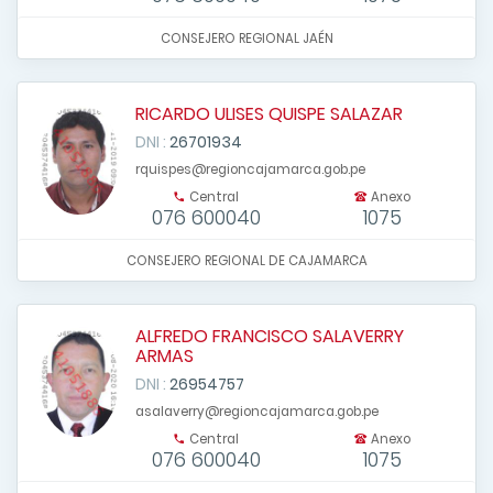
CONSEJERO REGIONAL JAÉN
RICARDO ULISES QUISPE SALAZAR
DNI :
26701934
rquispes@regioncajamarca.gob.pe
Central
Anexo
076 600040
1075
CONSEJERO REGIONAL DE CAJAMARCA
ALFREDO FRANCISCO SALAVERRY
ARMAS
DNI :
26954757
asalaverry@regioncajamarca.gob.pe
Central
Anexo
076 600040
1075