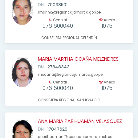
DNI :
70038501
lmarino@regioncajamarca.gob.pe
Central
Anexo
076 600040
1075
CONSEJERA REGIONAL CELENDÍN
MARIA MARTHA OCAÑA MELENDRES
DNI :
27848343
mocana@regioncajamarca.gob.pe
Central
Anexo
076 600040
1075
CONSEJERA REGIONAL SAN IGNACIO
ANA MARIA PARIHUAMAN VELASQUEZ
DNI :
17847628
aparihuaman@regioncajamarca.gob.pe