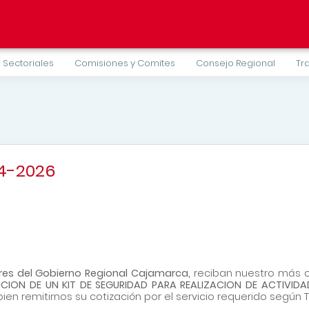
 Sectoriales
Comisiones y Comites
Consejo Regional
Tr
94-2026
iares del Gobierno Regional Cajamarca,
reciban nuestro más co
ICION DE UN KIT DE SEGURIDAD PARA REALIZACION DE ACTIVID
bien remitirnos su cotización por el servicio requerido según