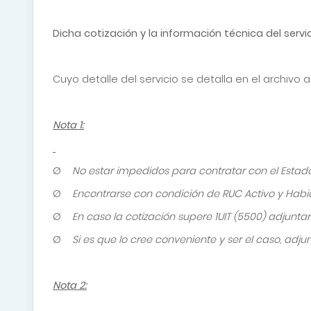
Dicha cotización y la información técnica del serv
Cuyo detalle del servicio se detalla en el archivo 
Nota 1:
Ø
No estar impedidos para contratar con el Estad
Ø
Encontrarse con condición de RUC Activo y Hab
Ø
En caso la cotización supere 1UIT (5500) adjunta
Ø
Si es que lo cree conveniente y ser el caso, adj
Nota 2: