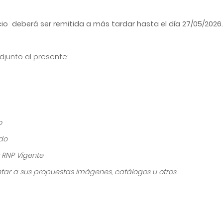
icio deberá ser remitida a más tardar hasta el día 27/05
/2026
.
adjunto al presente:
o
ido
r RNP Vigente
untar a sus propuestas imágenes, catálogos u otros.