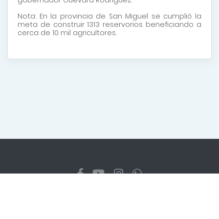
Nota: En la provincia de San Miguel se cumplió la
meta de construir 1313 reservorios beneficiando a
cerca de 10 mil agricultores.
Copyright
2026 Gobierno Regional Cajamarca. Todos los
derechos reservados
Diseñado y programado por la Dirección Regional de
Transformación Digital