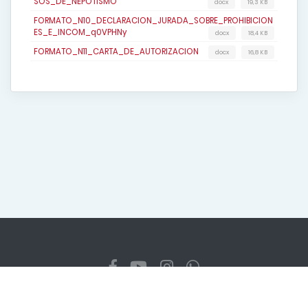
SOS_DE_NEPOTISMO
docx
19,3 KB
FORMATO_N10_DECLARACION_JURADA_SOBRE_PROHIBICION
ES_E_INCOM_q0VPHNy
docx
18,4 KB
FORMATO_N11_CARTA_DE_AUTORIZACION
docx
16,8 KB
Copyright
2026 Gobierno Regional Cajamarca. Todos los
derechos reservados