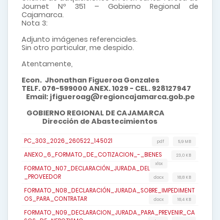
Journet Nº 351 – Gobierno Regional de
Cajamarca.
Nota 3:
Adjunto imágenes referenciales.
Sin otro particular, me despido.
Atentamente,
Econ. Jhonathan Figueroa Gonzales
TELF. 076-599000 ANEX. 1029 - CEL. 928127947
Email: jfigueroag@regioncajamarca.gob.pe
GOBIERNO REGIONAL DE CAJAMARCA
Dirección de Abastecimientos
PC_303_2026_260522_145021
pdf
5,9 MB
ANEXO_6_FORMATO_DE_COTIZACION_-_BIENES
23,0 KB
xlsx
FORMATO_N07_DECLARACIÓN_JURADA_DEL
_PROVEEDOR
docx
18,8 KB
FORMATO_N08_DECLARACIÓN_JURADA_SOBRE_IMPEDIMENT
OS_PARA_CONTRATAR
docx
18,4 KB
FORMATO_N09_DECLARACION_JURADA_PARA_PREVENIR_CA