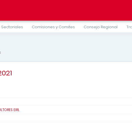
 Sectoriales
Comisiones y Comites
Consejo Regional
Tr
s
2021
TORES EIRL