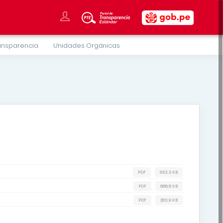
ansparencia
Unidades Orgánicas
PDF
653,5 KB
PDF
686,8 KB
PDF
283,9 KB