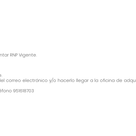
untar RNP Vigente.
.
l correo electrónico y/o hacerlo llegar a la oficina de adqui
éfono 951618703