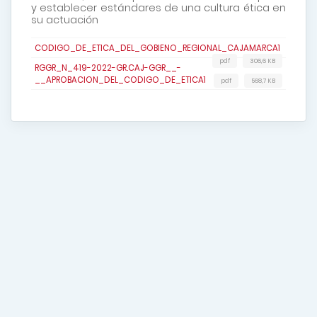
y establecer estándares de una cultura ética en
su actuación
CODIGO_DE_ETICA_DEL_GOBIENO_REGIONAL_CAJAMARCA1
pdf
306,6 KB
RGGR_N_419-2022-GR.CAJ-GGR__-
__APROBACION_DEL_CODIGO_DE_ETICA1
pdf
568,7 KB