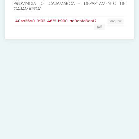
PROVINCIA DE CAJAMARCA - DEPARTAMENTO DE
CAJAMARCA”
40ea36a8-0f93-46f2-b990-ad0cbfd6dbf2
690,1 KB
pdf