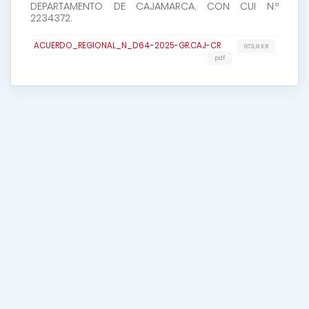
DEPARTAMENTO DE CAJAMARCA, CON CUI N.º
2234372.
ACUERDO_REGIONAL_N_D64-2025-GR.CAJ-CR
673,9 KB
pdf