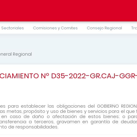
 Sectoriales
Comisiones y Comites
Consejo Regional
Tr
neral Regional
CIAMIENTO Nº D35-2022-GR.CAJ-GGR
es para establecer las obligaciones del GOBIERNO REGIONA
s metas, propósito y uso de bienes y servicios para el que 
ar en caso de daño o afectación de estos bienes; o pa
transferencia a terceros, gravamen en garantía de deudas,
nto de responsabilidades.