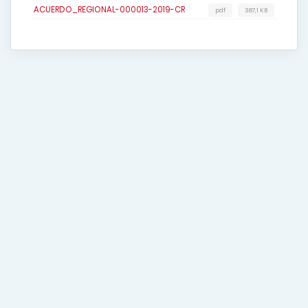
ACUERDO_REGIONAL-000013-2019-CR
pdf
387,1 KB