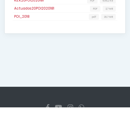
R.E.R.20POI2020181
PDF
636,2 KB
Actuados20POI2020181
PDF
2,7 MB
POI_2018
pdf
20,7 MB
Copyright
2026 Gobierno Regional Cajamarca. Todos los
derechos reservados
Diseñado y programado por la Dirección Regional de