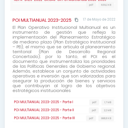
pdf
639,2 KB
POI MULTIANUAL 2023-2025
17 de Mayo de 2022
El Plan Operativo Institucional Multianual es un
instrumento de gestión que refleja la
implementación del Planeamiento Estratégico
de mediano plazo (Plan Estratégico Institucional
– PEI), el mismo que se articula al planeamiento
territorial (Plan de Desarrollo Regional
Concertado); por lo tanto, el POI es el
documento que instrumentaliza las prioridades
de las Políticas Generales de Gobierno regional.
Además, establece un conjunto de actividades
operativas e inversión que son valorizadas para
asegurar la producción de bienes y servicios
que contribuyan al logro de los objetivos
estratégicos institucionales
POI MULTIANUAL 2023-2025 - Parte I
pdf
1,7 MB
POI MULTIANUAL 2023-2025 - Parte II
pdf
2,2 MB
POI MULTIANUAL 2023-2025 - Parte III
pdf
998,8 KB