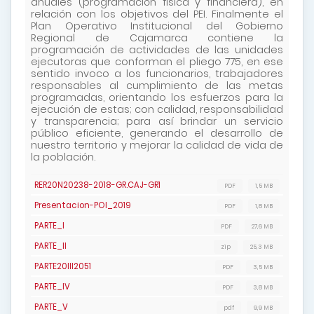
anuales (programación física y financiera), en
relación con los objetivos del PEI. Finalmente el
Plan Operativo Institucional del Gobierno
Regional de Cajamarca contiene la
programación de actividades de las unidades
ejecutoras que conforman el pliego 775, en ese
sentido invoco a los funcionarios, trabajadores
responsables al cumplimiento de las metas
programadas, orientando los esfuerzos para la
ejecución de estas; con calidad, responsabilidad
y transparencia; para así brindar un servicio
público eficiente, generando el desarrollo de
nuestro territorio y mejorar la calidad de vida de
la población.
RER20N20238-2018-GR.CAJ-GR1
PDF
1,5 MB
Presentacion-POI_2019
PDF
1,8 MB
PARTE_I
PDF
27,6 MB
PARTE_II
zip
25,3 MB
PARTE20III2051
PDF
3,5 MB
PARTE_IV
PDF
3,8 MB
PARTE_V
pdf
9,9 MB