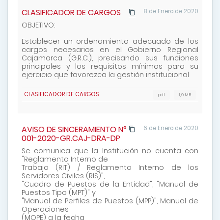
CLASIFICADOR DE CARGOS
8 de Enero de 2020
OBJETIVO:
Establecer un ordenamiento adecuado de los
cargos necesarios en el Gobierno Regional
Cajamarca (G.R.C.)
,
precisando sus funciones
principales y los requisitos mínimos para su
ejercicio que favorezca la gestión
institucional
CLASIFICADOR DE CARGOS
pdf
1,9 MB
AVISO DE SINCERAMIENTO N°
6 de Enero de 2020
001-2020-GR.CAJ-DRA-DP
Se comunica que la Institución no cuenta con
"Reglamento Interno de
Trabajo (RIT) / Reglamento Interno de los
Servidores Civiles (RIS)",
"Cuadro de Puestos de la Entidad", "Manual de
Puestos Tipo (MPT)" y
"Manual de Perfiles de Puestos (MPP)", Manual de
Operaciones
(MOPE) a la fecha