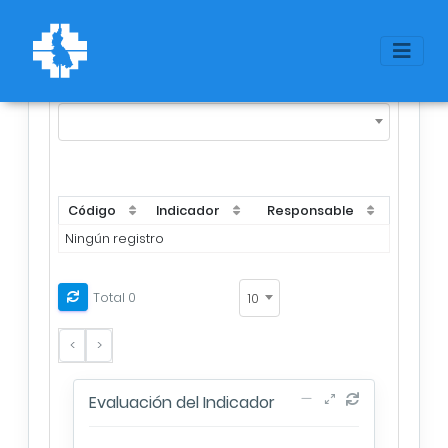
Objetivos Estratégicos Institucionales:
*
Código
Indicador
Responsable
Ningún registro
Total 0
10
<
>
Evaluación del Indicador