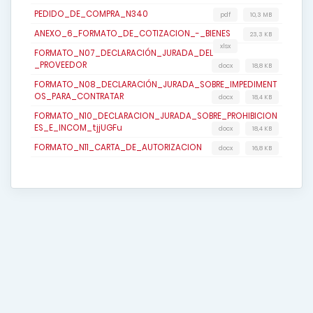
PEDIDO_DE_COMPRA_N340
pdf
10,3 MB
ANEXO_6_FORMATO_DE_COTIZACION_-_BIENES
23,3 KB
xlsx
FORMATO_N07_DECLARACIÓN_JURADA_DEL
_PROVEEDOR
docx
18,8 KB
FORMATO_N08_DECLARACIÓN_JURADA_SOBRE_IMPEDIMENT
OS_PARA_CONTRATAR
docx
18,4 KB
FORMATO_N10_DECLARACION_JURADA_SOBRE_PROHIBICION
ES_E_INCOM_tjjUGFu
docx
18,4 KB
FORMATO_N11_CARTA_DE_AUTORIZACION
docx
16,8 KB