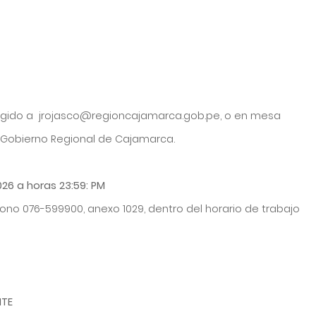
irigido a jrojasco@regioncajamarca.gob.pe, o en mesa
– Gobierno Regional de Cajamarca.
026 a horas 23:59: PM
éfono 076-599900, anexo 1029, dentro del horario de trabajo
NTE